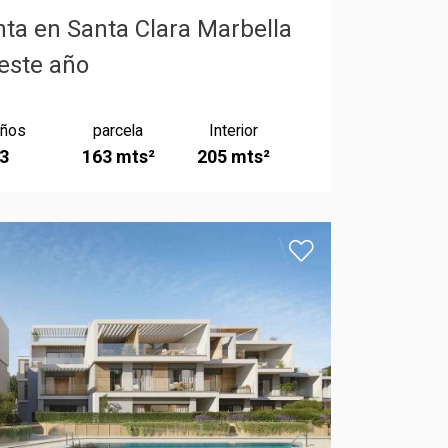
ta en Santa Clara Marbella
este año
ños
parcela
Interior
3
163 mts²
205 mts²