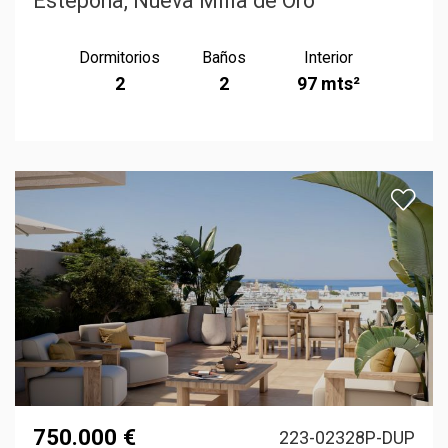
Estepona, Nueva Milla de Oro
Dormitorios
Baños
Interior
2
2
97 mts²
750.000 €
223-02328P-DUP