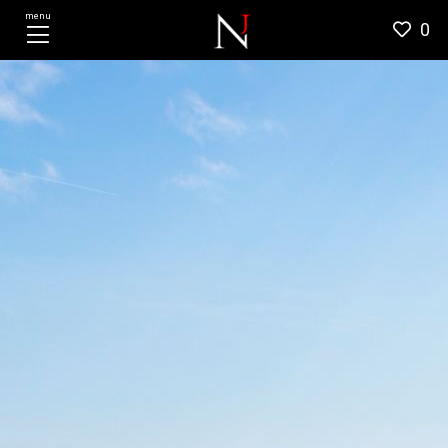
menu
0