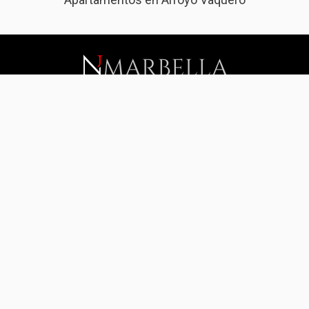
+34 672 37 37 37
[email protected]
Ctra de Cadiz km 159
Hotel Kempinski 5º GL suite 5550
29680 Estepona (Malaga)