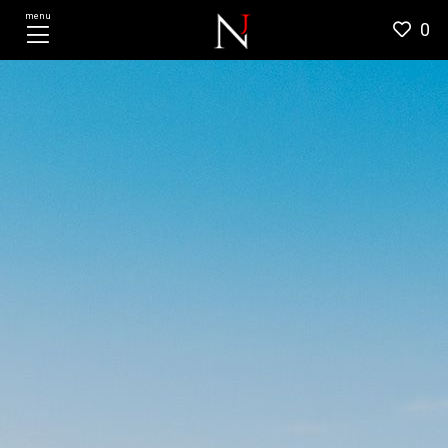
menu
0